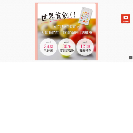
日本兆活果實乳酸菌飲食商城
瘦身產品是夏季自信指南，穿
上比基尼前的最後一哩路
陽光、沙灘、比基尼，妳準備好了嗎？面對即將到來
的夏季，這款
瘦身產品
是妳最快速的體態微雕工具，
它主打消水腫與平小腹，天然成分中的玉米鬚萃取與
蛋白酶能顯著排除囤積水分，使用方便，隨身攜帶在
沙灘包裡，隨時餐後補給，顯著的效果通常在短時間
內就能察覺，讓妳在換上泳裝時，腹部曲線更加分
明，給自己一個驚豔盛夏的理由，透過天然酵素的加