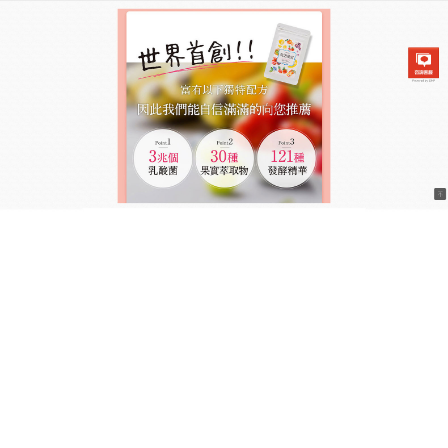
日本兆活果實乳酸菌飲食商城
月份:
2025 年 9 月
瘦身不用餓！減肥產品讓你吃
飽喝足也能瘦
“想吃又怕胖”是女孩們的共同煩惱
？減肥產品
幫你打
破衝突！精選天然魔芋粉、瓜拉納提取物，遇水膨脹
增强飽腹感，减少多餘熱量攝入，同時促進脂肪分