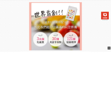
日本兆活果實乳酸菌飲食商城
月份:
2025 年 10 月
腰腹甩油大作戰！有效的減肥
食物讓你躺著瘦
還在為囤積的腰腹贅肉苦惱？
有效的減肥食物
幫你解
決難題！嚴選多種天然草本配方，萃取大自然精華，
無添加化學成分，安全無負擔，每天飯後輕鬆服用，