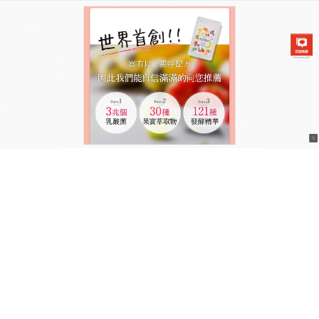
日本兆活果實乳酸菌飲食商城
減肥產品小顆粒大能量，開啟
輕鬆瘦身新篇章
俗話說春天不甩肉，夏天沒得秀，趁著春暖花開還沒
到悶熱盛夏，正是跟贅肉說再見的黃金時機！別看
減
肥產品
顆粒小巧，內含的天然植萃能量卻十分強大。
它精選多種高效瘦身植物成分，經濃縮萃取，小小一
顆就能發揮大作用。使用上便捷省心，易吞服、易攜
帶，無論居家還是外出都能輕鬆堅持。使用方式超簡
單，減肥產品每日只需服用2粒，隨溫水送服，無論是