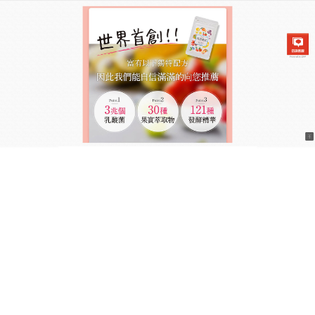
日本兆活果實乳酸菌飲食商城
分類:
瘦身飲食
瘦身飲食讓你重拾孕前纖細體
態，做自信靚媽
誰說減重一定要精疲力竭？今晚開始，體驗躺著也能
變輕盈的魔法，這款
瘦身飲食
核心理念是綠色美體，
完全使用天然成分，科學調配的植物精華，能夠在體